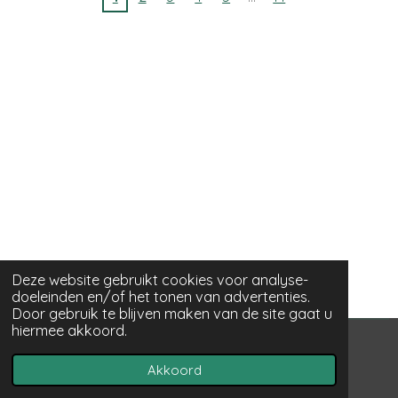
Deze website gebruikt cookies voor analyse-
doeleinden en/of het tonen van advertenties.
Door gebruik te blijven maken van de site gaat u
hiermee akkoord.
© 2022 - 2026 lr-fotografie.nl
Akkoord
Powered by
JouwWeb